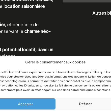
ne
location saisonnière
Autres b
ier
, et bénéficie de
onservant le
charme néo-
t potentiel locatif, dans un
 plages.
Gérer le consentement aux cookies
r offrir les meilleures expériences, nous utilisons des technologies telles que les
Nbre de chambres
kies pour stocker et/ou accéder aux informations des appareils. Le fait de consen
6
es technologies nous permettra de traiter des données telles que le comportem
navigation ou les ID uniques sur ce site. Le fait de ne pas consentir ou de retirer 
Étiquette DPE
sentement peut avoir un effet négatif sur certaines caractéristiques et fonctions.
D
Accepter
Refuser