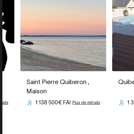
Saint Pierre Quiberon
,
Quib
Maison
1 138 500€ FAI
1 
tails
Plus de détails