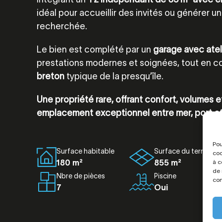
idéal pour accueillir des invités ou générer u
recherchée.
Le bien est complété par un
garage avec atel
prestations modernes et soignées, tout en c
breton
typique de la presqu’île.
Une propriété rare, offrant confort, volumes e
emplacement exceptionnel entre mer, port et
Pou
Surface habitable
Surface du terrain
coo
180 m²
855 m²
à c
de 
Nbre de pièces
Piscine
con
7
Oui