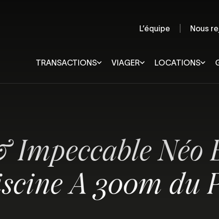
L’équipe
Nous re
TRANSACTIONS
VIAGER
LOCATIONS
Quimper et sa région
Lorient
Rennes
Pays de Douarnenez
Vannes
Pays Fouesnantais
Quiberon
& Impeccable Néo 
Pays Bigouden
Ploërmel
Concarneau et sa région
Pontivy
Châteaulin et sa région
iscine A 300m du 
Quimperlé et sa région
Audierne et sa région