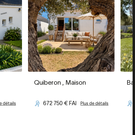
Quiberon
, Maison
Ba
672 750 € FAI
e détails
Plus de détails