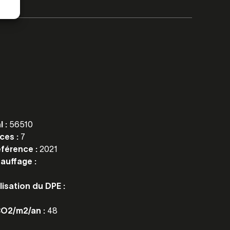
l :
56510
ces :
7
éférence :
2021
auffage :
lisation du DPE :
CO2/m2/an :
48