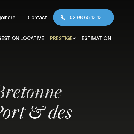
joindre
Contact
02 98 65 13 13
GESTION LOCATIVE
PRESTIGE
ESTIMATION
 & agglomération
Bretonne
Port & des