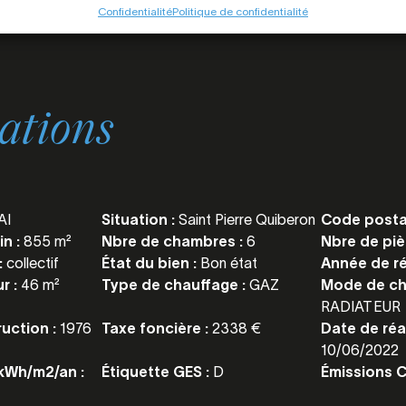
Confidentialité
Politique de confidentialité
ations
AI
Situation :
Saint Pierre Quiberon
Code posta
in :
855 m²
Nbre de chambres :
6
Nbre de piè
:
collectif
État du bien :
Bon état
Année de r
r :
46 m²
Type de chauffage :
GAZ
Mode de ch
RADIATEUR
uction :
1976
Taxe foncière :
2338 €
Date de réa
10/06/2022
Wh/m2/an :
Étiquette GES :
D
Émissions 