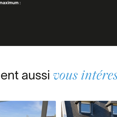
maximum :
ient aussi
vous intére