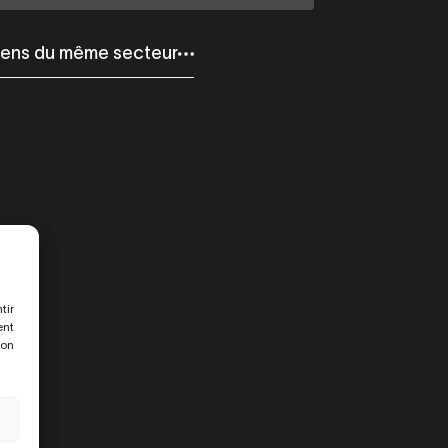
iens du même secteur
tir
ent
son