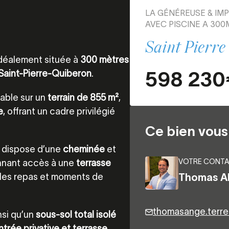
LA GÉNÉREUSE & IM
AVEC PISCINE A 300
Saint Pierre
déalement située à
300 mètres
598 230
Saint-Pierre-Quiberon
.
able sur un
terrain de 855 m²
,
e
, offrant un cadre privilégié
Ce bien vous 
, dispose d’une
cheminée
et
VOTRE CONTA
nnant accès à une
terrasse
r les repas et moments de
Thomas 
thomasange.terre
insi qu’un
sous-sol total isolé
rée privative et terrasse
,