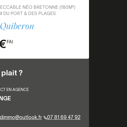
PECCABLE NÉO BRETONNE (180M²)
M DU PORT & DES PLAGES
 Quiberon
€
FAI
plait ?
CT EN AGENCE
ANGE
dimmo@outlook.fr
07 81 69 47 92