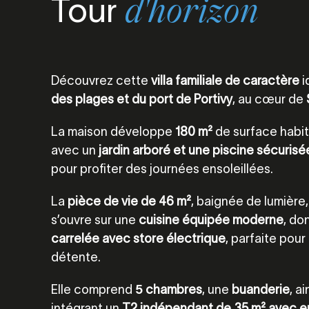
Tour
d'horizon
Découvrez cette
villa familiale de caractère
i
des plages et du port de Portivy
, au cœur de
La maison développe
180 m²
de surface habit
avec un
jardin arboré et une piscine sécurisé
pour profiter des journées ensoleillées.
La
pièce de vie de 46 m²
, baignée de lumière
s’ouvre sur une
cuisine équipée moderne
, do
carrelée avec store électrique
, parfaite pou
détente.
Elle comprend
5
chambres
, une
buanderie
, a
intégrant un
T2 indépendant de 35 m² avec ent