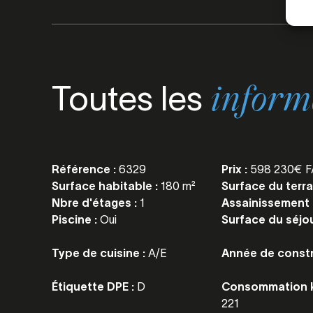
Toutes les
inform
Référence :
6329
Prix :
598 230€ F
Surface habitable :
180 m²
Surface du terra
Nbre d'étages :
1
Assainissement 
Piscine :
Oui
Surface du séjou
Type de cuisine :
A/E
Année de constr
Étiquette DPE :
D
Consommation k
221