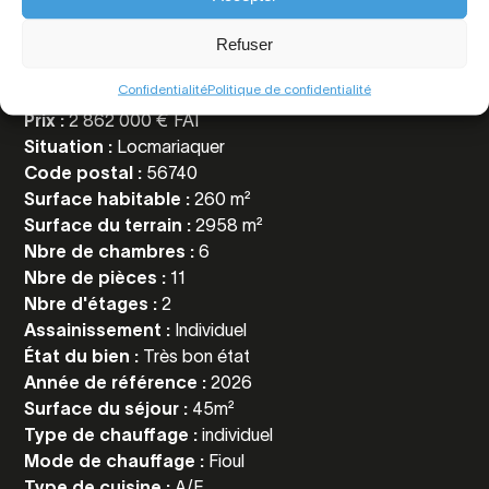
informations
Refuser
Confidentialité
Politique de confidentialité
Référence :
6435
Prix :
2 862 000 € FAI
Situation :
Locmariaquer
Code postal :
56740
Surface habitable :
260 m²
Surface du terrain :
2958 m²
Nbre de chambres :
6
Nbre de pièces :
11
Nbre d'étages :
2
Assainissement :
Individuel
État du bien :
Très bon état
Année de référence :
2026
Surface du séjour :
45m²
Type de chauffage :
individuel
Mode de chauffage :
Fioul
Type de cuisine :
A/E