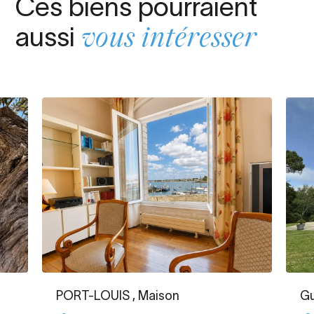
Ces biens pourraient
aussi
vous intéresser
PORT-LOUIS
, Maison
Gu