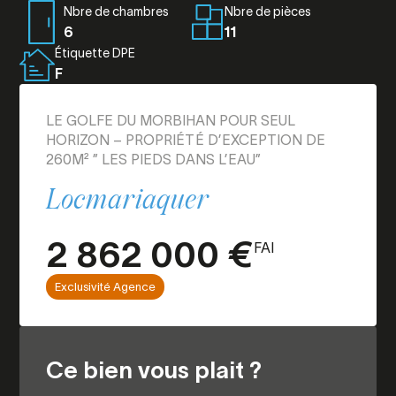
Nbre de chambres
Nbre de pièces
6
11
Étiquette DPE
F
LE GOLFE DU MORBIHAN POUR SEUL
HORIZON – PROPRIÉTÉ D’EXCEPTION DE
260M² ” LES PIEDS DANS L’EAU”
Locmariaquer
2 862 000 €
FAI
Exclusivité Agence
Ce bien vous plait ?