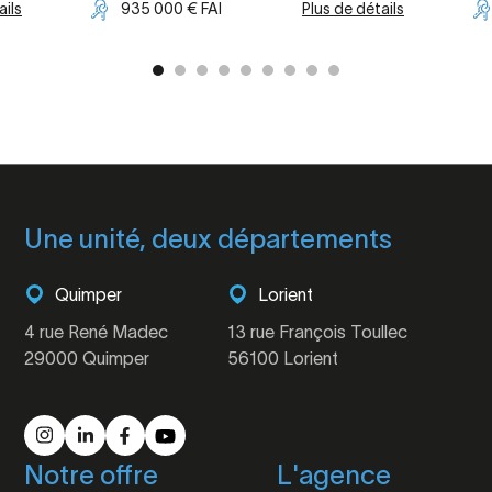
ails
935 000 € FAI
Plus de détails
Une unité, deux départements
Quimper
Lorient
4 rue René Madec
13 rue François Toullec
29000 Quimper
56100 Lorient
Notre offre
L'agence