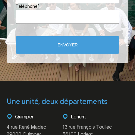
Téléphone
*
Une unité, deux départements
Quimper
Lorient
4 rue René Madec
13 rue François Toullec
29000 Quimper
56100 Lorient