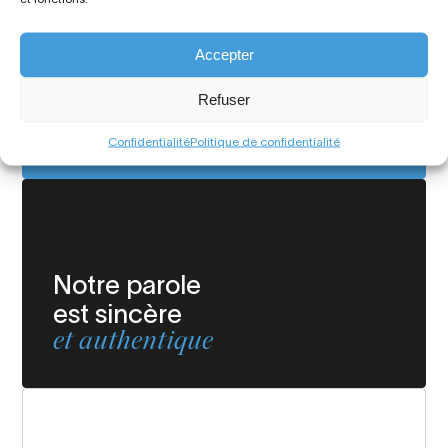
Accepter
Nous
avançons
Refuser
avec détermination
Confidentialité
Politique de confidentialité
Notre parole
est sincère
et authentique