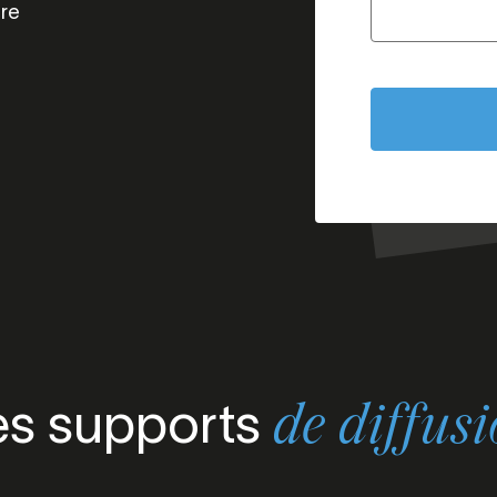
tre
es supports
de diffus