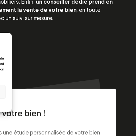
obiliers. Enfin,
un conseiller dédié prend en
ement la vente de votre bien
, en toute
c un suivi sur mesure.
tir
ent
son
votre bien !
s une étude personnalisée de votre bien