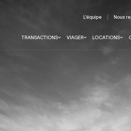
L’équipe
Nous re
TRANSACTIONS
VIAGER
LOCATIONS
Quimper et sa région
Lorient
Rennes
Pays de Douarnenez
Vannes
Pays Fouesnantais
Quiberon
Pays Bigouden
Ploërmel
Concarneau et sa région
Pontivy
Châteaulin et sa région
Quimperlé et sa région
Audierne et sa région