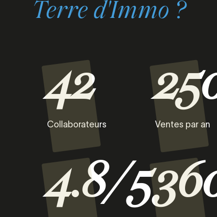
Terre d'Immo ?
42
25
Collaborateurs
Ventes par an
4.8/5
36