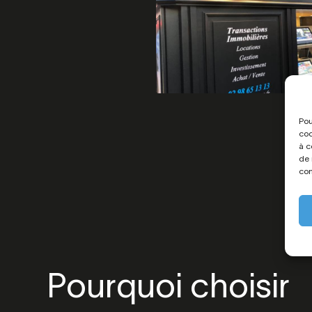
Pou
coo
à c
de 
con
Pourquoi choisir