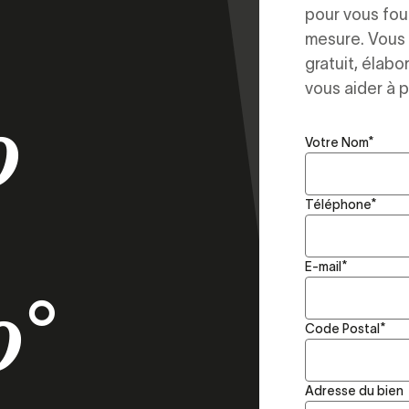
pour vous four
mesure. Vous 
gratuit, élabo
vous aider à p
0
Votre Nom
*
Téléphone
*
E-mail
*
0°
Code Postal
*
Adresse du bien