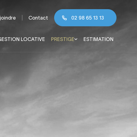
joindre
Contact
02 98 65 13 13
GESTION LOCATIVE
PRESTIGE
ESTIMATION
 & agglomération