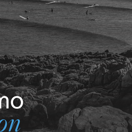
mmo
on