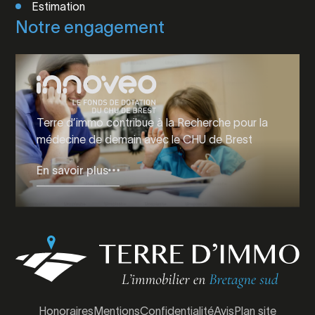
Estimation
Notre engagement
Terre d’immo contribue à la Recherche pour la
médecine de demain avec le CHU de Brest
En savoir plus
Honoraires
Mentions
Confidentialité
Avis
Plan site