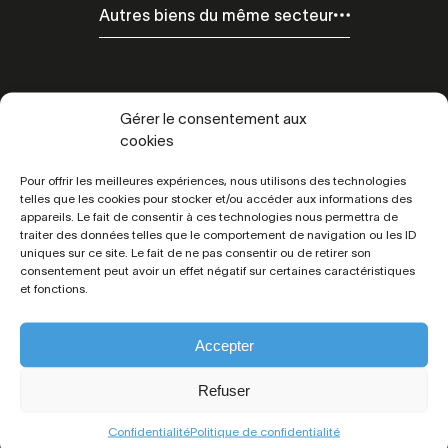
Autres biens du même secteur
Gérer le consentement aux
cookies
Pour offrir les meilleures expériences, nous utilisons des technologies
telles que les cookies pour stocker et/ou accéder aux informations des
Toutes les
appareils. Le fait de consentir à ces technologies nous permettra de
informations
traiter des données telles que le comportement de navigation ou les ID
uniques sur ce site. Le fait de ne pas consentir ou de retirer son
consentement peut avoir un effet négatif sur certaines caractéristiques
et fonctions.
Référence :
6345
Prix :
1 138 500€ FAI
Accepter
Situation :
Saint Pierre Quiberon
Code postal :
56510
Refuser
Surface habitable :
210 m²
Confidentialité
Politique de confidentialité
Surface du terrain :
808m²