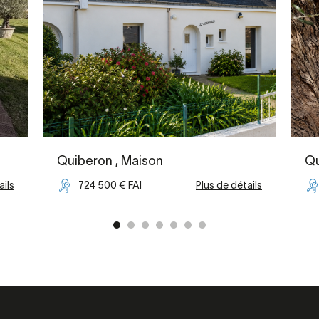
Quiberon
, Maison
Qu
ails
724 500 € FAI
Plus de détails