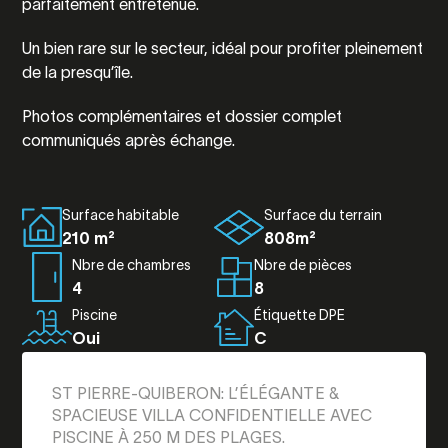
parfaitement entretenue.
Un bien rare sur le secteur, idéal pour profiter pleinement
de la presqu’île.
Photos complémentaires et dossier complet
communiqués après échange.
Surface habitable
Surface du terrain
210 m²
808m²
Nbre de chambres
Nbre de pièces
4
8
Piscine
Étiquette DPE
Oui
C
ST PIERRE-QUIBERON: L’ÉLÉGANTE &
SPACIEUSE VILLA CONFIDENTIELLE AVEC
PISCINE À 250 M DES PLAGES.