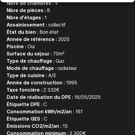
Nbre de chambres :
4
Nbre de pièces :
8
Nbre d'étages :
1
Assainissement :
collectif
État du bien :
Bon état
Année de référence :
2025
Piscine :
Oui
Surface du séjour :
70m²
Type de chauffage :
Gaz
Mode de chauffage :
radiateur
Type de cuisine :
A/E
Année de construction :
1995
Taxe foncière :
2 332€
Date de réalisation du DPE :
16/05/2025
Étiquette DPE :
C
Consommation kWh/m2/an :
161
Étiquette GES :
C
Émissions CO2/m2/an :
15
Consommation minimum :
2 300€