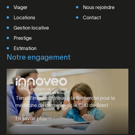
Viager
Nous rejoindre
Locations
Contact
Gestion locative
Prestige
Estimation
Notre engagement
Terre d’immo contribue à la Recherche pour la
médecine de demain avec le CHU de Brest
En savoir plus