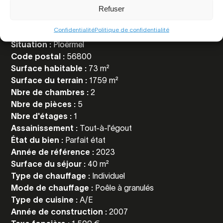
Refuser
Référence :
6513
Confidentialité
Politique de confidentialité
Prix :
420 000 € FAI
Situation :
Ploërmel
Code postal :
56800
Surface habitable :
73 m²
Surface du terrain :
1759 m²
Nbre de chambres :
2
Nbre de pièces :
5
Nbre d'étages :
1
Assainissement :
Tout-à-l'égout
État du bien :
Parfait état
Année de référence :
2023
Surface du séjour :
40 m²
Type de chauffage :
Individuel
Mode de chauffage :
Poêle à granulés
Type de cuisine :
A/E
Année de construction :
2007