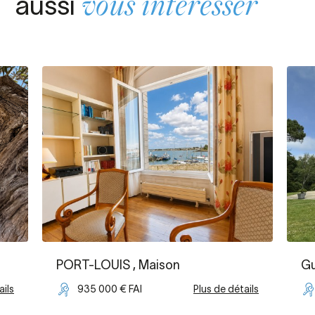
aussi
vous intéresser
PORT-LOUIS
, Maison
Gu
ails
935 000 € FAI
Plus de détails