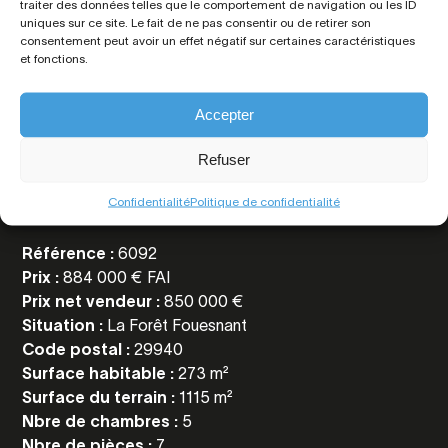
traiter des données telles que le comportement de navigation ou les ID
uniques sur ce site. Le fait de ne pas consentir ou de retirer son
consentement peut avoir un effet négatif sur certaines caractéristiques
et fonctions.
Accepter
Toutes les
informations
Refuser
Confidentialité
Politique de confidentialité
Référence :
6092
Prix :
884 000 € FAI
Prix net vendeur :
850 000 €
Situation :
La Forêt Fouesnant
Code postal :
29940
Surface habitable :
273 m²
Surface du terrain :
1115 m²
Nbre de chambres :
5
Nbre de pièces :
7