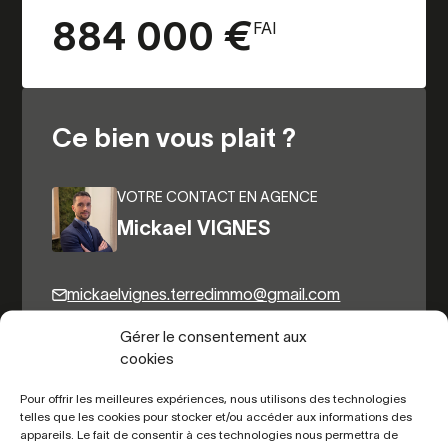
884 000 €
FAI
Ce bien vous plait ?
VOTRE CONTACT EN AGENCE
Mickael VIGNES
mickaelvignes.terredimmo@gmail.com
06.78.94.51.37
Gérer le consentement aux
cookies
Pour offrir les meilleures expériences, nous utilisons des technologies
Autres biens du même secteur
telles que les cookies pour stocker et/ou accéder aux informations des
appareils. Le fait de consentir à ces technologies nous permettra de