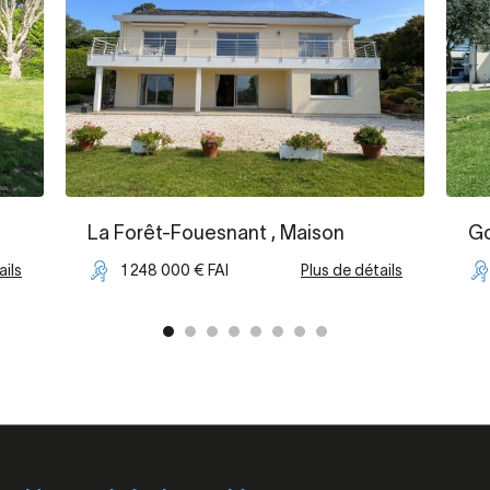
La Forêt-Fouesnant
, Maison
G
ails
1 248 000 € FAI
Plus de détails