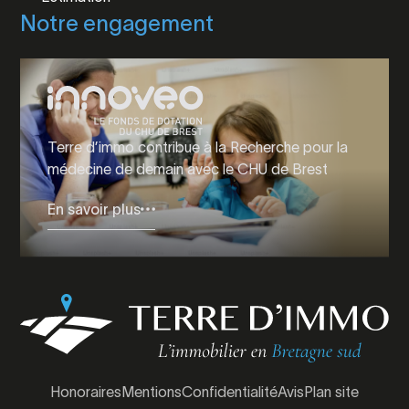
Notre engagement
Terre d’immo contribue à la Recherche pour la
médecine de demain avec le CHU de Brest
En savoir plus
Honoraires
Mentions
Confidentialité
Avis
Plan site