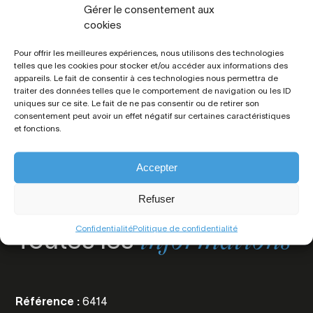
Gérer le consentement aux
quentin.terredimmo@gmail.com
cookies
06 99 70 86 51
Pour offrir les meilleures expériences, nous utilisons des technologies
telles que les cookies pour stocker et/ou accéder aux informations des
appareils. Le fait de consentir à ces technologies nous permettra de
traiter des données telles que le comportement de navigation ou les ID
Autres biens du même secteur
uniques sur ce site. Le fait de ne pas consentir ou de retirer son
consentement peut avoir un effet négatif sur certaines caractéristiques
et fonctions.
Accepter
Refuser
Confidentialité
Politique de confidentialité
Toutes les
informations
Référence :
6414