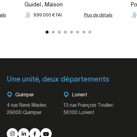
Guidel
, Maison
Po
ails
899 000 € FAI
Plus de détails
Une unité, deux départements
Quimper
Lorient
4 rue René Madec
13 rue François Toullec
29000 Quimper
56100 Lorient