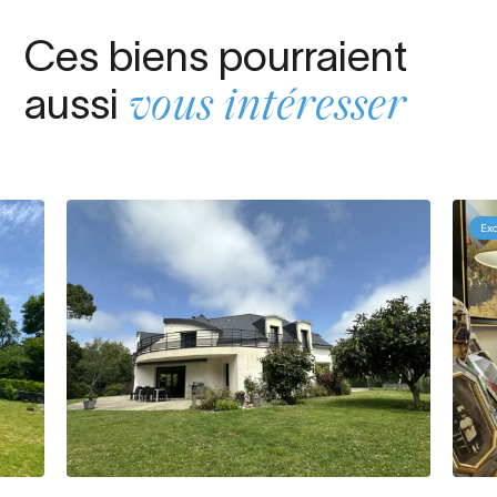
Ces biens pourraient
aussi
vous intéresser
Exc