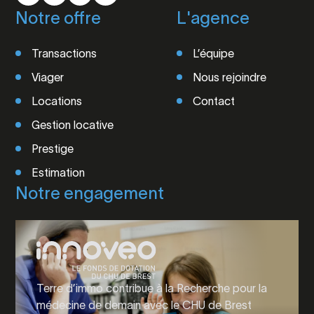
Notre offre
L'agence
Transactions
L’équipe
Viager
Nous rejoindre
Locations
Contact
Gestion locative
Prestige
Estimation
Notre engagement
Terre d’immo contribue à la Recherche pour la
médecine de demain avec le CHU de Brest