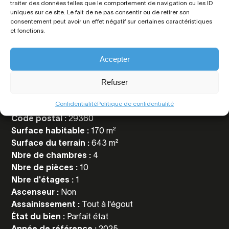
traiter des données telles que le comportement de navigation ou les ID
uniques sur ce site. Le fait de ne pas consentir ou de retirer son
Toutes les
informations
consentement peut avoir un effet négatif sur certaines caractéristiques
et fonctions.
Accepter
Référence :
6464
Prix :
899 000 € FAI
Refuser
Prix net vendeur :
865 000 €
Confidentialité
Politique de confidentialité
Situation :
Clohars-Carnoët
Code postal :
29360
Surface habitable :
170 m²
Surface du terrain :
643 m²
Nbre de chambres :
4
Nbre de pièces :
10
Nbre d'étages :
1
Ascenseur :
Non
Assainissement :
Tout à l'égout
État du bien :
Parfait état
Année de référence :
2025