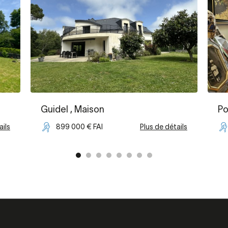
Guidel
, Maison
Po
ails
899 000 € FAI
Plus de détails