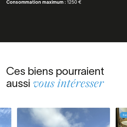
Consommation maximum :
1250 €
Ces biens pourraient
aussi
vous intéresser
Exc