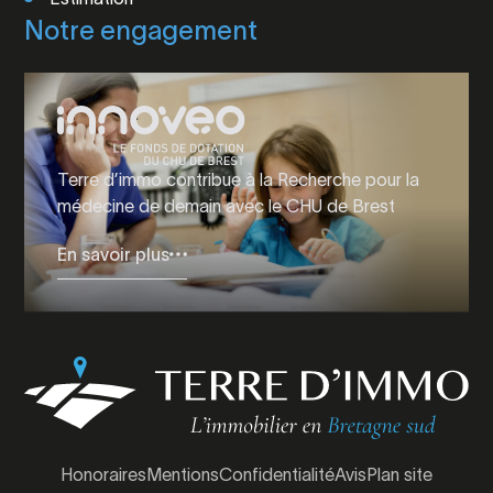
Notre engagement
Terre d’immo contribue à la Recherche pour la
médecine de demain avec le CHU de Brest
En savoir plus
Honoraires
Mentions
Confidentialité
Avis
Plan site