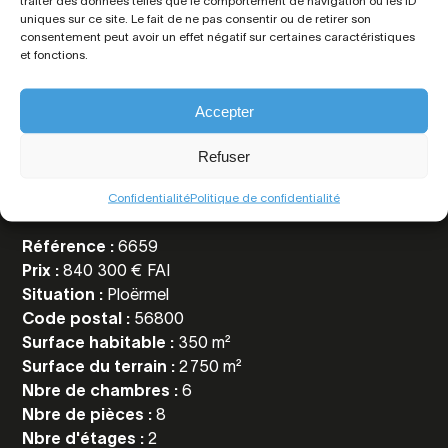
traiter des données telles que le comportement de navigation ou les ID
uniques sur ce site. Le fait de ne pas consentir ou de retirer son
consentement peut avoir un effet négatif sur certaines caractéristiques
et fonctions.
Accepter
Toutes les
informations
Refuser
Confidentialité
Politique de confidentialité
Référence :
6659
Prix :
840 300 € FAI
Situation :
Ploërmel
Code postal :
56800
Surface habitable :
350 m²
Surface du terrain :
2 750 m²
Nbre de chambres :
6
Nbre de pièces :
8
Nbre d'étages :
2