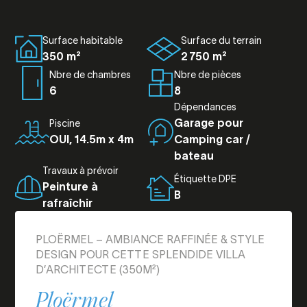
Surface habitable
Surface du terrain
350 m²
2 750 m²
Nbre de chambres
Nbre de pièces
6
8
Dépendances
Garage pour
Piscine
OUI, 14.5m x 4m
Camping car /
bateau
Travaux à prévoir
Étiquette DPE
Peinture à
B
rafraîchir
PLOËRMEL – AMBIANCE RAFFINÉE & STYLE
DESIGN POUR CETTE SPLENDIDE VILLA
D’ARCHITECTE (350M²)
Ploërmel