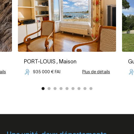
PORT-LOUIS
, Maison
Gu
ails
935 000 € FAI
Plus de détails