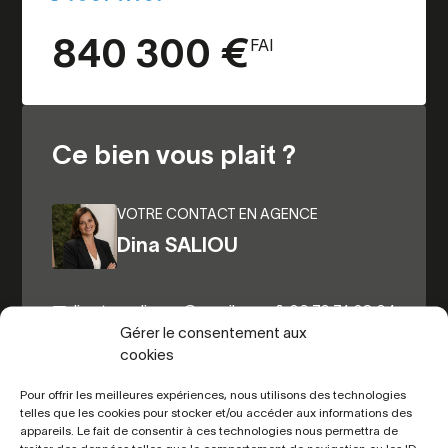
840 300 €
FAI
Ce bien vous plait ?
VOTRE CONTACT EN AGENCE
Dina SALIOU
dina.terredimmo@gmail.com
06.76.74.38.04
Gérer le consentement aux
cookies
Autres biens du même secteur
Pour offrir les meilleures expériences, nous utilisons des technologies
telles que les cookies pour stocker et/ou accéder aux informations des
appareils. Le fait de consentir à ces technologies nous permettra de