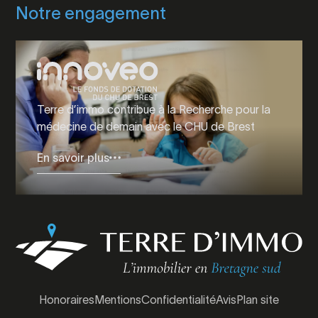
Notre engagement
Terre d’immo contribue à la Recherche pour la
médecine de demain avec le CHU de Brest
En savoir plus
Honoraires
Mentions
Confidentialité
Avis
Plan site