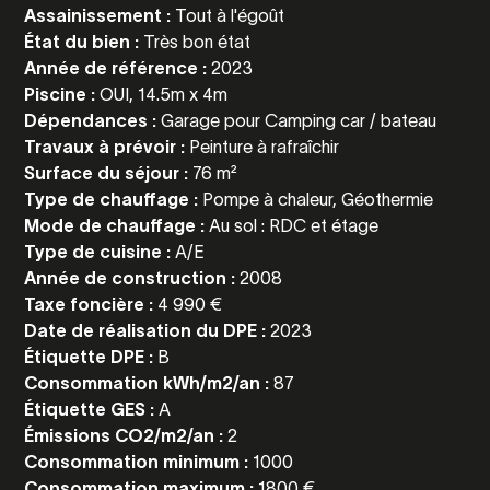
Assainissement :
Tout à l'égoût
État du bien :
Très bon état
Année de référence :
2023
Piscine :
OUI, 14.5m x 4m
Dépendances :
Garage pour Camping car / bateau
Travaux à prévoir :
Peinture à rafraîchir
Surface du séjour :
76 m²
Type de chauffage :
Pompe à chaleur, Géothermie
Mode de chauffage :
Au sol : RDC et étage
Type de cuisine :
A/E
Année de construction :
2008
Taxe foncière :
4 990 €
Date de réalisation du DPE :
2023
Étiquette DPE :
B
Consommation kWh/m2/an :
87
Étiquette GES :
A
Émissions CO2/m2/an :
2
Consommation minimum :
1000
Consommation maximum :
1800 €