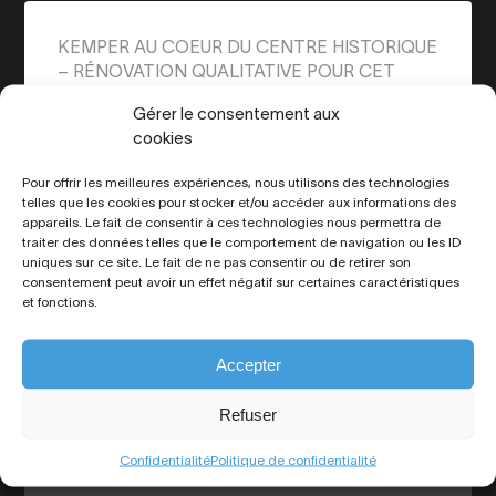
KEMPER AU COEUR DU CENTRE HISTORIQUE
– RÉNOVATION QUALITATIVE POUR CET
APPARTEMENT / MAISON DE VILLE
Gérer le consentement aux
cookies
Quimper Hyper Centre
Pour offrir les meilleures expériences, nous utilisons des technologies
598 500 €
telles que les cookies pour stocker et/ou accéder aux informations des
FAI
appareils. Le fait de consentir à ces technologies nous permettra de
traiter des données telles que le comportement de navigation ou les ID
Vendu par L'agence
uniques sur ce site. Le fait de ne pas consentir ou de retirer son
consentement peut avoir un effet négatif sur certaines caractéristiques
et fonctions.
Ce bien vous plait ?
Accepter
Refuser
02 98 65 13 13
Confidentialité
Politique de confidentialité