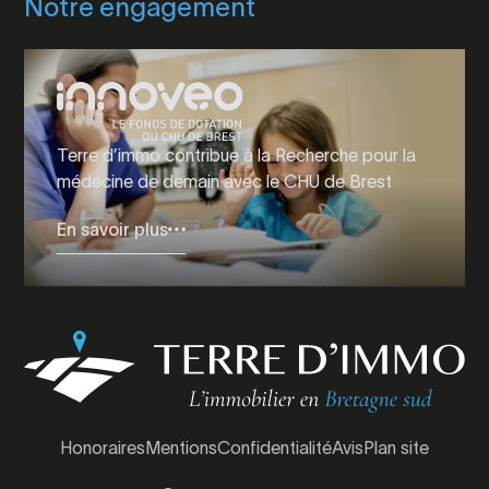
Notre engagement
Terre d’immo contribue à la Recherche pour la
médecine de demain avec le CHU de Brest
En savoir plus
Honoraires
Mentions
Confidentialité
Avis
Plan site