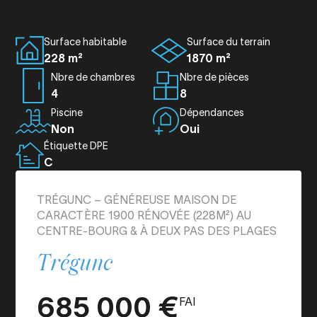
Surface habitable
Surface du terrain
228 m²
1870 m²
Nbre de chambres
Nbre de pièces
4
8
Piscine
Dépendances
Non
Oui
Étiquette DPE
C
TRÉGUNC – GÉNÉREUSE MAISON DE
CARACTÈRE 1900 RÉNOVÉE (228M²) AU
CENTRE-BOURG & À DEUX PAS DES PLAGES
Trégunc
685 000 €
FAI