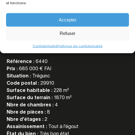
et fonctions.
Accepter
Toutes les
informations
Refuser
Confidentialité
Politique de confidentialité
Référence :
6440
Prix :
685 000 € FAI
Situation :
Trégunc
Code postal :
29910
Surface habitable :
228 m²
Surface du terrain :
1870 m²
Nbre de chambres :
4
Nbre de pièces :
8
Nbre d'étages :
2
Assainissement :
Tout à l'égout
État du bien :
Très bon état