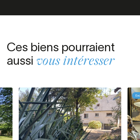
Ces biens pourraient
aussi
vous intéresser
Exc