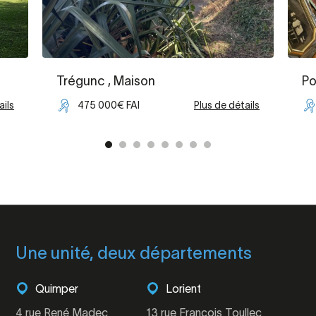
Trégunc
, Maison
Po
ails
475 000€ FAI
Plus de détails
Une unité, deux départements
Quimper
Lorient
4 rue René Madec
13 rue François Toullec