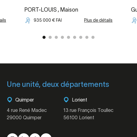
PORT-LOUIS
, Maison
Gu
ails
935 000 € FAI
Plus de détails
Une unité, deux départements
Quimper
Lorient
4 rue René Madec
13 rue François Toullec
29000 Quimper
56100 Lorient