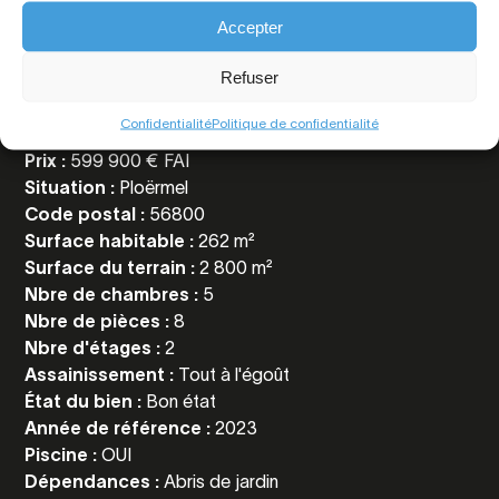
Toutes les
Accepter
informations
Refuser
Confidentialité
Politique de confidentialité
Référence :
6500
Prix :
599 900 € FAI
Situation :
Ploërmel
Code postal :
56800
Surface habitable :
262 m²
Surface du terrain :
2 800 m²
Nbre de chambres :
5
Nbre de pièces :
8
Nbre d'étages :
2
Assainissement :
Tout à l'égoût
État du bien :
Bon état
Année de référence :
2023
Piscine :
OUI
Dépendances :
Abris de jardin