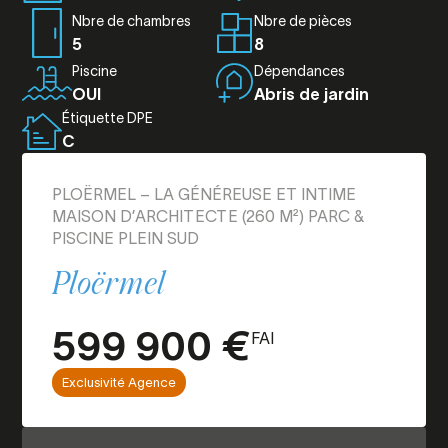
Nbre de chambres
Nbre de pièces
5
8
Piscine
Dépendances
OUI
Abris de jardin
Étiquette DPE
C
PLOËRMEL – LA GÉNÉREUSE ET INTIME
MAISON D’ARCHITECTE (260 M²) PARC &
PISCINE PLEIN SUD
Ploërmel
599 900 €
FAI
Exclusivité Agence