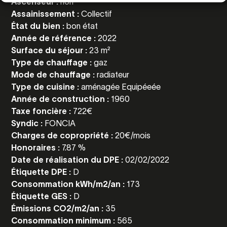
Ascenseur :
non
Assainissement :
Collectif
État du bien :
bon état
Année de référence :
2022
Surface du séjour :
23 m²
Type de chauffage :
gaz
Mode de chauffage :
radiateur
Type de cuisine :
aménagée Equipéeée
Année de construction :
1960
Taxe foncière :
722€
Syndic :
FONCIA
Charges de copropriété :
20€/mois
Honoraires :
7.87 %
Date de réalisation du DPE :
02/02/2022
Étiquette DPE :
D
Consommation kWh/m2/an :
173
Étiquette GES :
D
Émissions CO2/m2/an :
35
Consommation minimum :
565