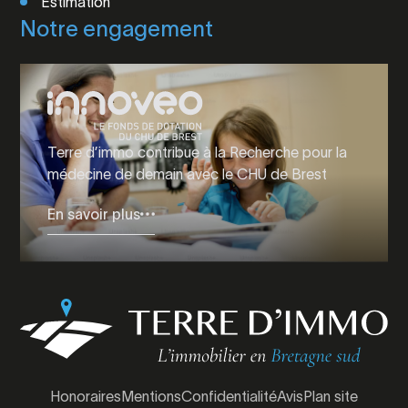
Estimation
Notre engagement
Terre d’immo contribue à la Recherche pour la
médecine de demain avec le CHU de Brest
En savoir plus
Honoraires
Mentions
Confidentialité
Avis
Plan site