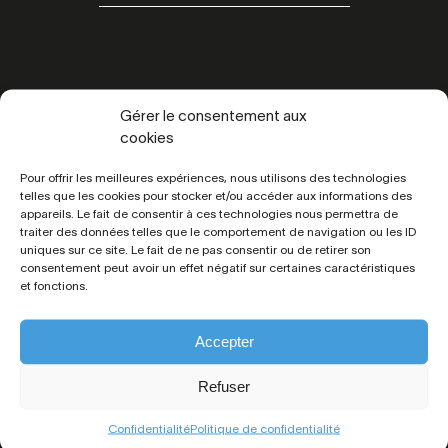
Gérer le consentement aux
cookies
Pour offrir les meilleures expériences, nous utilisons des technologies
Toutes les
informations
telles que les cookies pour stocker et/ou accéder aux informations des
appareils. Le fait de consentir à ces technologies nous permettra de
traiter des données telles que le comportement de navigation ou les ID
uniques sur ce site. Le fait de ne pas consentir ou de retirer son
consentement peut avoir un effet négatif sur certaines caractéristiques
Référence :
5781
et fonctions.
Prix :
99 800 € FAI
Situation :
Lorient
Accepter
Code postal :
56100
Surface habitable :
35 M²
Refuser
Nbre de pièces :
1
Nbre d'étages :
RDC
Confidentialité
Politique de confidentialité