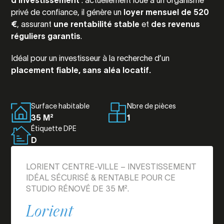
d’investissement
: actuellement loué à un organisme
privé de confiance, il génère un
loyer mensuel de 520
€
, assurant
une rentabilité stable
et
des revenus
réguliers garantis
.
Idéal pour un investisseur à la recherche d’un
placement fiable, sans aléa locatif.
Surface habitable
Nbre de pièces
35 M²
1
Étiquette DPE
D
LORIENT CENTRE-VILLE – INVESTISSEMENT
IDÉAL SÉCURISÉ & RENTABLE POUR CE
STUDIO RÉNOVÉ DE 35 M².
Lorient