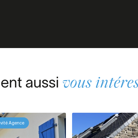
ient aussi
vous intére
ivité Agence