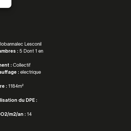
lobannalec Lesconil
ambres :
5 Dont 1 en
ment :
Collectif
auffage :
electrique
re :
1184m²
lisation du DPE :
CO2/m2/an :
14