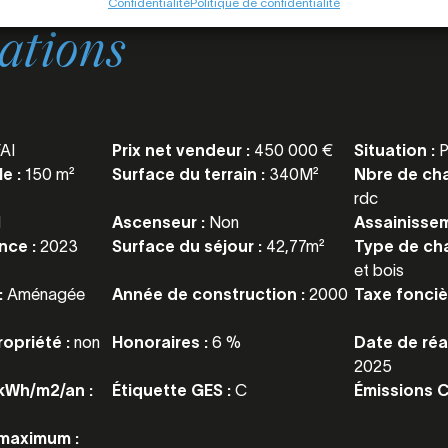
Confidentialité
Politique de confidentialité
ations
AI
Prix net vendeur :
450 000 €
Situation :
P
le :
150 m²
Surface du terrain :
340M²
Nbre de ch
rdc
1
Ascenseur :
Non
Assainisse
nce :
2023
Surface du séjour :
42,77m²
Type de ch
et bois
:
Aménagée
Année de construction :
2000
Taxe fonciè
opriété :
non
Honoraires :
6 %
Date de réa
2025
Wh/m2/an :
Étiquette GES :
C
Émissions 
maximum :