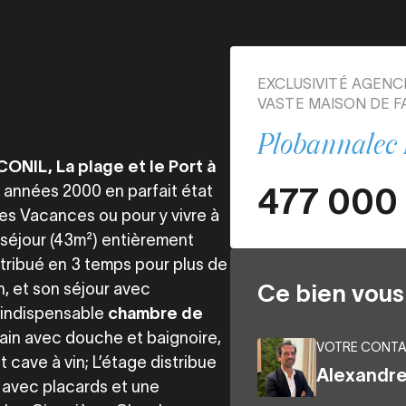
EXCLUSIVITÉ AGENCE
VASTE MAISON DE FA
Plobannalec 
ONIL, La plage et le Port à
477 000
 années 2000 en parfait état
les Vacances ou pour y vivre à
 séjour (43m²) entièrement
Distribué en 3 temps pour plus de
n, et son séjour avec
Ce bien vous 
 indispensable
chambre de
bain avec douche et baignoire,
VOTRE CONTA
 cave à vin; L’étage distribue
Alexandr
s avec placards et une