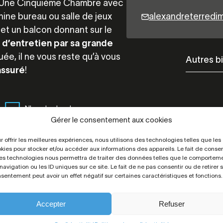
wc; Une Cinquième Chambre avec
ne bureau ou salle de jeux
alexandreterred
 et un balcon donnant sur le
e d’entretien par sa grande
ée, il ne vous reste qu’à vous
Autres b
assuré
!
Nbre de chambres
5 Dont 1 en rdc
Gérer le consentement aux cookies
r offrir les meilleures expériences, nous utilisons des technologies telles que les
kies pour stocker et/ou accéder aux informations des appareils. Le fait de consen
es technologies nous permettra de traiter des données telles que le comportem
navigation ou les ID uniques sur ce site. Le fait de ne pas consentir ou de retirer 
sentement peut avoir un effet négatif sur certaines caractéristiques et fonctions.
Accepter
Refuser