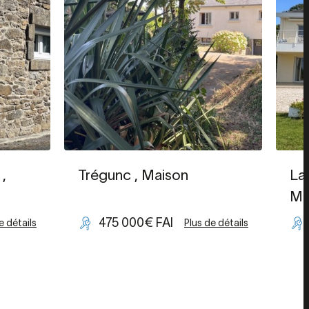
,
Trégunc
, Maison
La
Ma
475 000€ FAI
e détails
Plus de détails