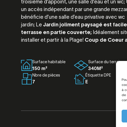
troisième d’appoint, une salle d’eau et un 
un accès indépendant par une grande mezzani
bénéficie d’une salle d’eau privative avec wc
jardin; Le
Jardin joliment paysagé est facil
terrasse en partie couverte;
Idéalement situ
installer et partir à la Plage!
Coup de Coeur 
Surface habitable
Surface du terrain
150 m²
340M²
Nbre de pièces
Étiquette DPE
Pou
7
E
coo
à c
de 
con