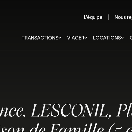
L’équipe
Nous re
TRANSACTIONS
VIAGER
LOCATIONS
Quimper et sa région
Lorient
Rennes
Pays de Douarnenez
Vannes
Pays Fouesnantais
Quiberon
Pays Bigouden
Ploërmel
Concarneau et sa région
Pontivy
ence. LESCONIL, Pl
Châteaulin et sa région
Quimperlé et sa région
Audierne et sa région