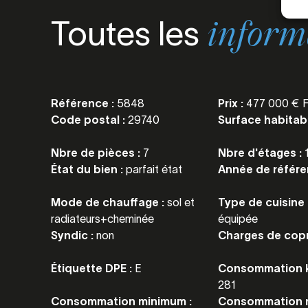
Toutes les
inform
Référence :
5848
Prix :
477 000 € F
Code postal :
29740
Surface habitab
Nbre de pièces :
7
Nbre d'étages :
État du bien :
parfait état
Année de référe
Mode de chauffage :
sol et
Type de cuisine 
radiateurs+cheminée
équipée
Syndic :
non
Charges de copr
Étiquette DPE :
E
Consommation k
281
Consommation minimum :
Consommation 