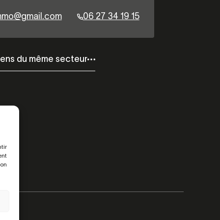
immo@gmail.com
06 27 34 19 15
iens du même secteur
tir
ent
son