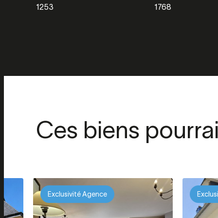
1253
1768
Ces biens pourra
Exclusivité Agence
Exclus