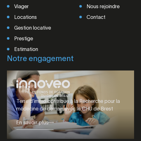
Viager
Nous rejoindre
Locations
Contact
Gestion locative
Prestige
Estimation
Notre engagement
Terre d’immo contribue à la Recherche pour la
médecine de demain avec le CHU de Brest
En savoir plus