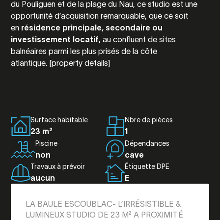
du Pouliguen et de la plage du Nau, ce studio est une
opportunité d’acquisition remarquable, que ce soit
en
résidence principale, secondaire ou
investissement locatif
, au confluent de sites
balnéaires parmi les plus prisés de la côte
atlantique. [property details]
Surface habitable
Nbre de pièces
23 m²
1
Piscine
Dépendances
non
cave
Travaux à prévoir
Étiquette DPE
aucun
E
LA BAULE ESCOUBLAC- L’IRRÉSISTIBLE &
LUMINEUX STUDIO DE 23 M² A PROXIMITÉ