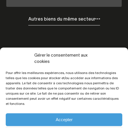
Autres biens du même secteur
Gérer le consentement aux
cookies
Pour offrir les meilleures expériences, nous utilisons des technologies
Toutes les
informations
telles que les cookies pour stocker et/ou accéder aux informations des
appareils. Le fait de consentir à ces technologies nous permettra de
traiter des données telles que le comportement de navigation ou les ID
uniques sur ce site. Le fait de ne pas consentir ou de retirer son
consentement peut avoir un effet négatif sur certaines caractéristiques
et fonctions.
Référence :
6493
Prix :
207 900 € FAI
Situation :
la Baule Escoublac
Accepter
Code postal :
44500