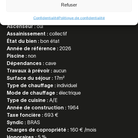
Surface habitable :
23 m²
Refuser
Nbre de pièces :
1
Confidentialité
Politique de confidentialité
Nbre d'étages :
2
Ascenseur :
oui
Assainissement :
collectif
État du bien :
bon état
Année de référence :
2026
Piscine :
non
Dépendances :
cave
Travaux à prévoir :
aucun
Surface du séjour :
17m²
Type de chauffage :
individuel
Mode de chauffage :
électrique
Type de cuisine :
A/E
Année de construction :
1964
Taxe foncière :
693 €
Syndic :
BRAS
Charges de copropriété :
160 € /mois
Honoraires :
5 %