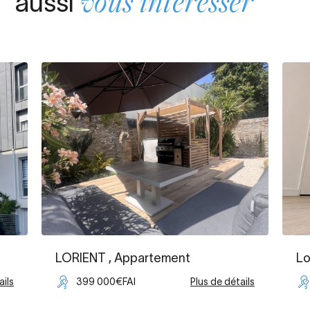
aussi
vous intéresser
LORIENT
, Appartement
Lo
ails
399 000€FAI
Plus de détails