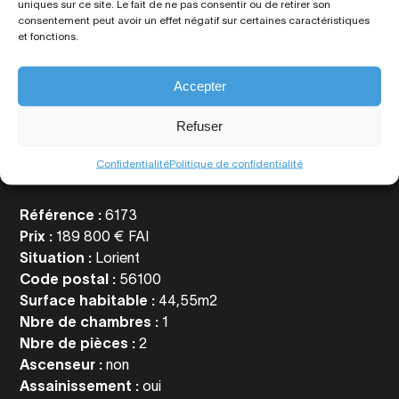
uniques sur ce site. Le fait de ne pas consentir ou de retirer son
consentement peut avoir un effet négatif sur certaines caractéristiques
et fonctions.
Accepter
Toutes les
Refuser
informations
Confidentialité
Politique de confidentialité
Référence :
6173
Prix :
189 800 € FAI
Situation :
Lorient
Code postal :
56100
Surface habitable :
44,55m2
Nbre de chambres :
1
Nbre de pièces :
2
Ascenseur :
non
Assainissement :
oui