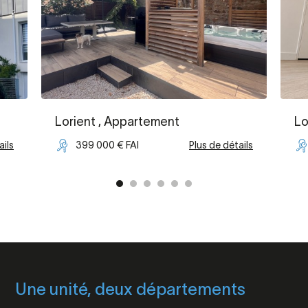
Lorient
, Appartement
Lo
ails
399 000 € FAI
Plus de détails
Une unité, deux départements