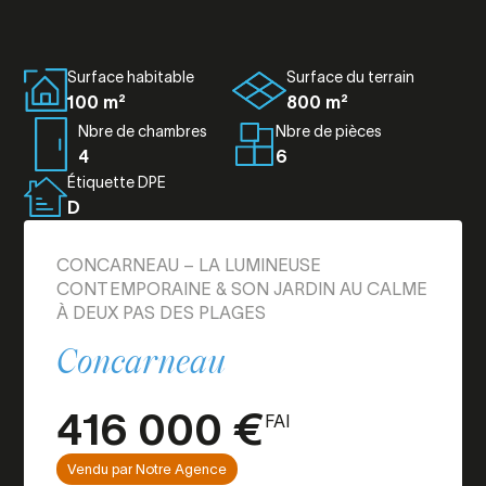
Surface habitable
Surface du terrain
100 m²
800 m²
Nbre de chambres
Nbre de pièces
4
6
Étiquette DPE
D
CONCARNEAU – LA LUMINEUSE
CONTEMPORAINE & SON JARDIN AU CALME
À DEUX PAS DES PLAGES
Concarneau
416 000 €
FAI
Vendu par Notre Agence