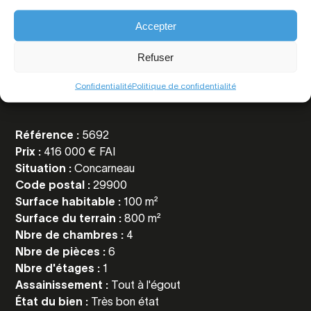
Accepter
Refuser
Toutes les
informations
Confidentialité
Politique de confidentialité
Référence :
5692
Prix :
416 000 € FAI
Situation :
Concarneau
Code postal :
29900
Surface habitable :
100 m²
Surface du terrain :
800 m²
Nbre de chambres :
4
Nbre de pièces :
6
Nbre d'étages :
1
Assainissement :
Tout à l'égout
État du bien :
Très bon état