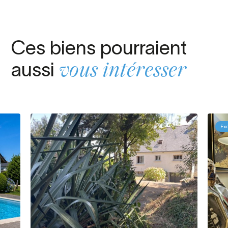
Ces biens pourraient
aussi
vous intéresser
Exc