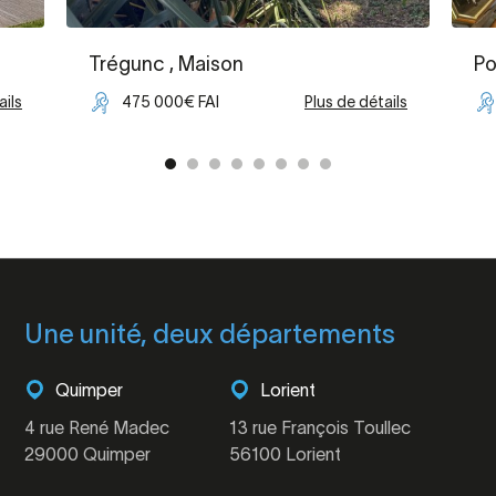
Trégunc
, Maison
Po
ails
475 000€ FAI
Plus de détails
Une unité, deux départements
Quimper
Lorient
4 rue René Madec
13 rue François Toullec
29000 Quimper
56100 Lorient