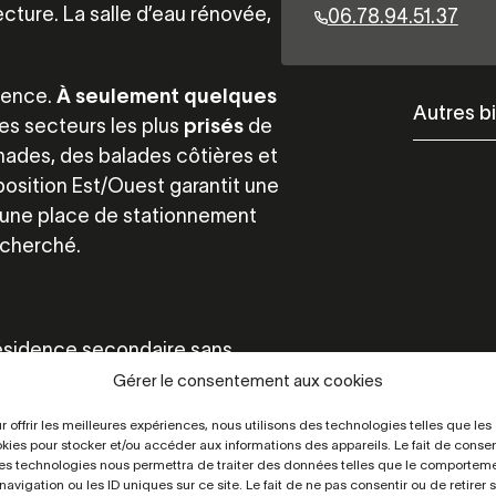
ecture. La salle d’eau rénovée,
06.78.94.51.37
érence.
À seulement quelques
Autres b
des secteurs les plus
prisés
de
gnades, des balades côtières et
xposition Est/Ouest garantit une
et une place de stationnement
echerché.
résidence secondaire sans
 potentiel, où la mer devient un
Gérer le consentement aux cookies
r offrir les meilleures expériences, nous utilisons des technologies telles que les
kies pour stocker et/ou accéder aux informations des appareils. Le fait de consen
es technologies nous permettra de traiter des données telles que le comportem
navigation ou les ID uniques sur ce site. Le fait de ne pas consentir ou de retirer 
Nbre de pièces