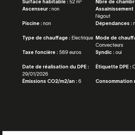
Surface habitable :
52 m²
Nbre de chambr
Ascenseur :
non
Assainissement 
l'égout
Piscine :
non
Dépendances :
Type de chauffage :
Electrique
Mode de chauffa
Convecteurs
Taxe foncière :
589 euros
Syndic :
oui
Date de réalisation du DPE :
Étiquette DPE :
29/01/2026
Émissions CO2/m2/an :
6
Consommation 