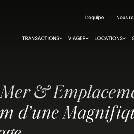
L’équipe
Nous re
TRANSACTIONS
VIAGER
LOCATIONS
Quimper et sa région
Lorient
Rennes
Pays de Douarnenez
Vannes
Pays Fouesnantais
Quiberon
e Mer & Emplaceme
Pays Bigouden
Ploërmel
Concarneau et sa région
Pontivy
Châteaulin et sa région
0m d’une Magnifiq
Quimperlé et sa région
Audierne et sa région