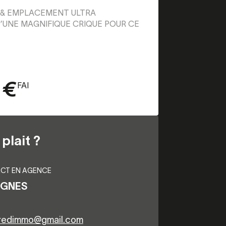
R & EMPLACEMENT ULTRA
’UNE MAGNIFIQUE CRIQUE POUR CE
 €
FAI
plait ?
CT EN AGENCE
IGNES
rredimmo@gmail.com