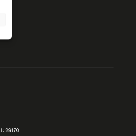
l :
29170