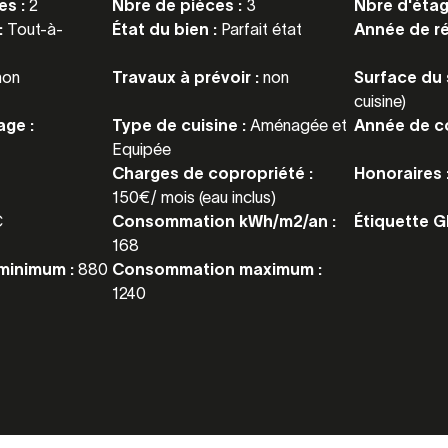
es :
2
Nbre de pièces :
3
Nbre d'étag
:
Tout-à-
État du bien :
Parfait état
Année de r
non
Travaux à prévoir :
non
Surface du 
cuisine)
ge :
Type de cuisine :
Aménagée et
Année de c
Equipée
Charges de copropriété :
Honoraires 
150€/ mois (eau inclus)
C
Consommation kWh/m2/an :
Étiquette G
168
minimum :
880
Consommation maximum :
1240