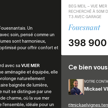
BEG MEIL – VUE ME
RECHERCHÉ À 50M D
T3 AVEC GARAGE
Fouesnant
 Fouesnantais. Un
avec soin, pensé comme un
398 900
olumes sont harmonieux,
optimisé pour offrir confort et
ard avec sa
VUE MER
Ce bien vous 
ine aménagée et équipée, elle
 prolonge naturellement
VOTRE CONTA
taire baignée de lumière,
Mickael V
e nuit se distingue par une
 de charme, où la vue mer
 l’ensemble, idéale pour un
mickaelvignes.te