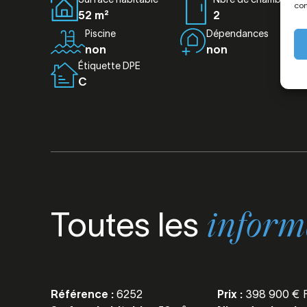
con
52 m²
2
Piscine
Dépendances
non
non
Étiquette DPE
C
Toutes les
inform
Référence :
6252
Prix :
398 900 € 