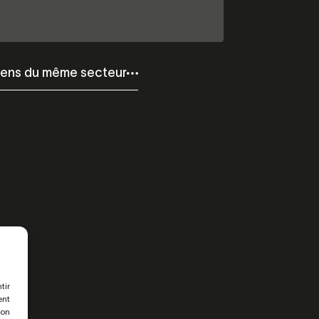
iens du même secteur
tir
ent
son