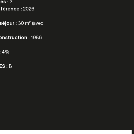
es :
3
éférence :
2026
séjour :
30 m² (avec
onstruction :
1986
:
4%
ES :
B