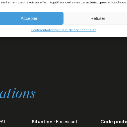
sentement peut avoir un effet négatif sur certaines caractéristiques et fonctions.
3
Travaux à prévoir
Accepter
Refuser
non
Confidentialité
Politique de confidentialité
ations
FAI
Situation :
Fouesnant
Code posta