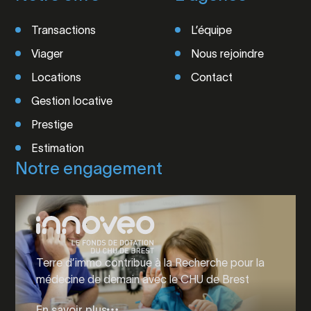
Transactions
L’équipe
Viager
Nous rejoindre
Locations
Contact
Gestion locative
Prestige
Estimation
Notre engagement
Terre d’immo contribue à la Recherche pour la
médecine de demain avec le CHU de Brest
En savoir plus