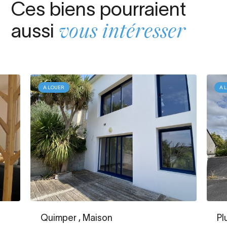
Ces biens pourraient
aussi
vous intéresser
A LOUER
A 
Quimper
, Maison
Pl