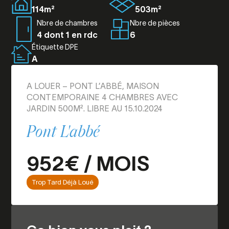
114m²
503m²
Nbre de chambres
Nbre de pièces
4 dont 1 en rdc
6
Étiquette DPE
A
A LOUER – PONT L’ABBÉ, MAISON
CONTEMPORAINE 4 CHAMBRES AVEC
JARDIN 500M². LIBRE AU 15.10.2024
Pont L'abbé
952€ / MOIS
Trop Tard Déjà Loué