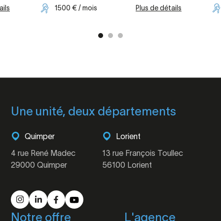
ails
1500 € / mois
Plus de détails
Une unité, deux départements
Quimper
Lorient
4 rue René Madec
13 rue François Toullec
29000 Quimper
56100 Lorient
Notre offre
L'agence