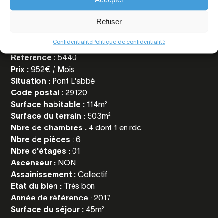
Toutes les
informations
Refuser
Confidentialité
Politique de confidentialité
Référence :
5440
Prix :
952€ / Mois
Situation :
Pont L'abbé
Code postal :
29120
Surface habitable :
114m²
Surface du terrain :
503m²
Nbre de chambres :
4 dont 1 en rdc
Nbre de pièces :
6
Nbre d'étages :
01
Ascenseur :
NON
Assainissement :
Collectif
État du bien :
Très bon
Année de référence :
2017
Surface du séjour :
45m²