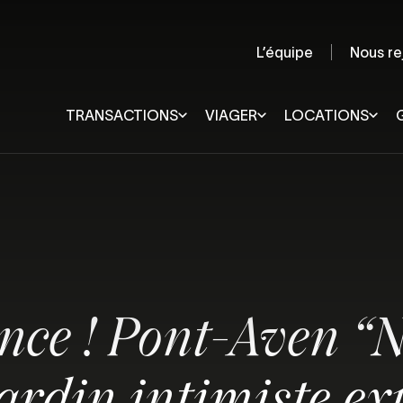
L’équipe
Nous re
TRANSACTIONS
VIAGER
LOCATIONS
Quimper et sa région
Lorient
Rennes
Pays de Douarnenez
Vannes
Pays Fouesnantais
Quiberon
Pays Bigouden
Ploërmel
Concarneau et sa région
Pontivy
ence ! Pont-Aven “
Châteaulin et sa région
Quimperlé et sa région
Audierne et sa région