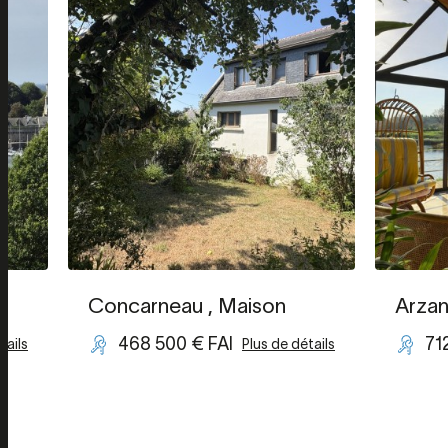
Concarneau
, Maison
Arza
468 500 € FAI
71
tails
Plus de détails