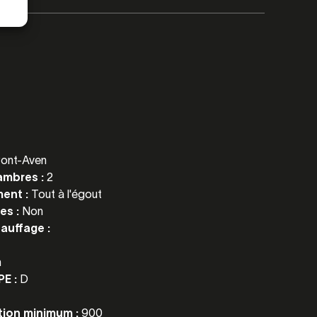
ont-Aven
ambres :
2
ment :
Tout à l'égout
es :
Non
auffage :
n
PE :
D
ion minimum :
900