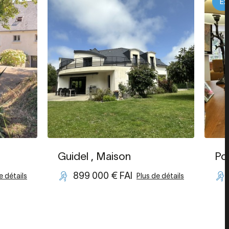
Ex
Guidel
, Maison
Po
899 000 € FAI
e détails
Plus de détails