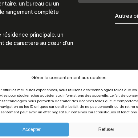
ntaire, un bureau ou un
e de rangement complète
Autres b
 résidence principale, un
nt de caractère au cœur d’un
Nbre de chambres
Gérer le consentement aux cookies
2
r offrir les meilleures expériences, nous utilisons des technologies telles que les
Dépendances
kies pour stocker et/ou accéder aux informations des appareils. Le fait de consen
Non
es technologies nous permettra de traiter des données telles que le comportem
navigation ou les ID uniques sur ce site. Le fait de ne pas consentir ou de retirer 
sentement peut avoir un effet négatif sur certaines caractéristiques et fonctions.
Accepter
Refuser