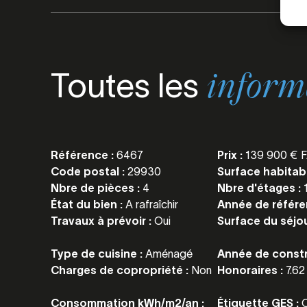
Toutes les
inform
Référence :
6467
Prix :
139 900 € F
Code postal :
29930
Surface habitab
Nbre de pièces :
4
Nbre d'étages :
État du bien :
A rafraîchir
Année de référe
Travaux à prévoir :
Oui
Surface du séjou
Type de cuisine :
Aménagé
Année de constr
Charges de copropriété :
Non
Honoraires :
7.6
Consommation kWh/m2/an :
Étiquette GES :