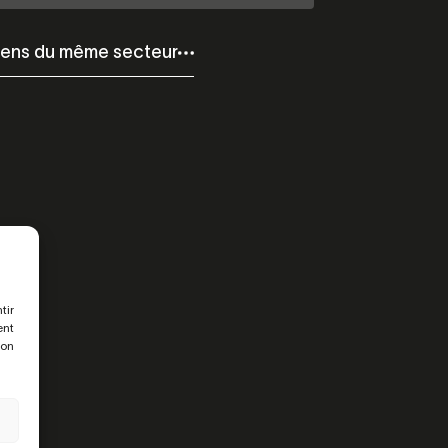
iens du même secteur
tir
ent
son