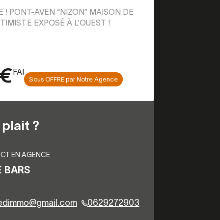
 ! PONT-AVEN “NIZON” MAISON DE
TIMISTE EXPOSÉ À L’OUEST !
 €
FAI
Sous OFFRE par Notre Agence
plait ?
CT EN AGENCE
E BARS
redimmo@gmail.com
0629272903