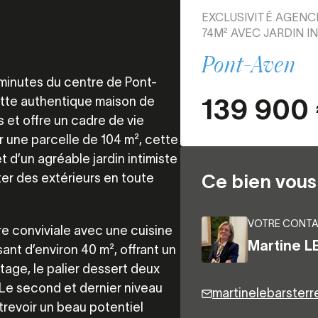
EXCLUSIVITÉ AGENCE
74M² AVEC JARDIN IN
Pont-Aven
minutes du centre de
Pont-
139 900
ette authentique maison de
 et offre un cadre de vie
ur une parcelle de 104 m², cette
 d’un agréable jardin intimiste
iter des extérieurs en toute
Ce bien vous 
VOTRE CONTA
re conviviale avec une cuisine
Martine L
nt d’environ 40 m², offrant un
tage, le palier dessert deux
 Le second et dernier niveau
martinelebarster
trevoir un beau potentiel