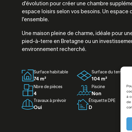
d’évolution pour créer une chambre suppléme
espace loisirs selon vos besoins. Un espac
l’ensemble.
Une maison pleine de charme, idéale pour une
pied-à-terre en Bretagne ou un investisseme
environnement recherché.
Surface habitable
Surface du terrain
74 m²
104 m²
Pou
Nbre de pièces
Piscine
coo
4
Non
à c
Travaux à prévoir
Étiquette DPE
de 
Oui
D
con