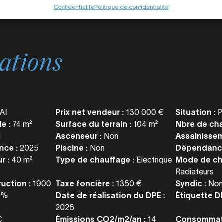
Confidentialité
Politique de confidentialité
ations
AI
Prix net vendeur :
130 000 €
Situation :
P
le :
74 m²
Surface du terrain :
104 m²
Nbre de ch
1
Ascenseur :
Non
Assainisse
nce :
2025
Piscine :
Non
Dépendanc
r :
40 m²
Type de chauffage :
Electrique
Mode de ch
Radiateurs
uction :
1900
Taxe foncière :
1350 €
Syndic :
No
2 %
Date de réalisation du DPE :
Étiquette D
2025
C
Émissions CO2/m2/an :
14
Consommat