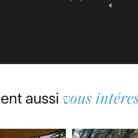
€
ient aussi
vous intére