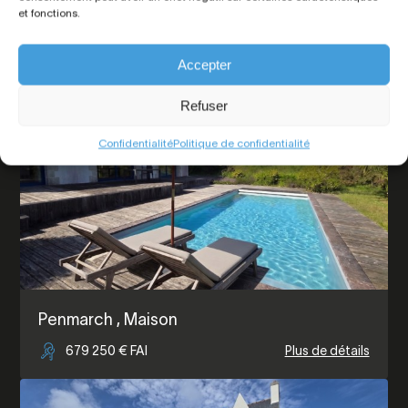
Loctudy
, Maison
et fonctions.
376 000 € FAI
Plus de détails
Accepter
Refuser
Confidentialité
Politique de confidentialité
Penmarch
, Maison
679 250 € FAI
Plus de détails