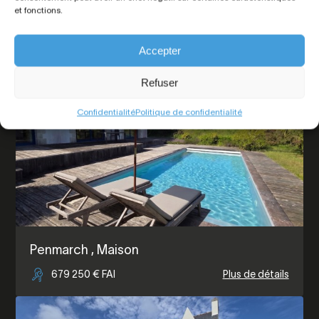
Loctudy
, Maison
et fonctions.
376 000 € FAI
Plus de détails
Accepter
Refuser
Confidentialité
Politique de confidentialité
Penmarch
, Maison
679 250 € FAI
Plus de détails