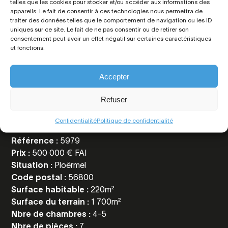
telles que les cookies pour stocker et/ou accéder aux informations des
appareils. Le fait de consentir à ces technologies nous permettra de
traiter des données telles que le comportement de navigation ou les ID
uniques sur ce site. Le fait de ne pas consentir ou de retirer son
consentement peut avoir un effet négatif sur certaines caractéristiques
et fonctions.
Accepter
Toutes les
informations
Refuser
Confidentialité
Politique de confidentialité
Référence :
5979
Prix :
500 000 € FAI
Situation :
Ploërmel
Code postal :
56800
Surface habitable :
220m²
Surface du terrain :
1 700m²
Nbre de chambres :
4-5
Nbre de pièces :
7