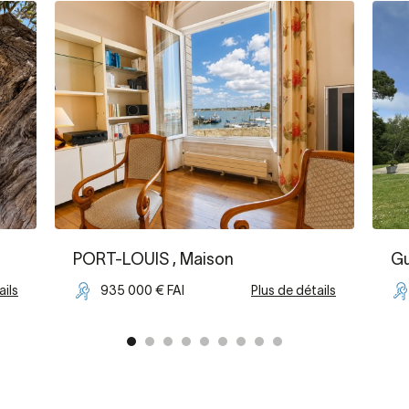
PORT-LOUIS
, Maison
Gu
ails
935 000 € FAI
Plus de détails