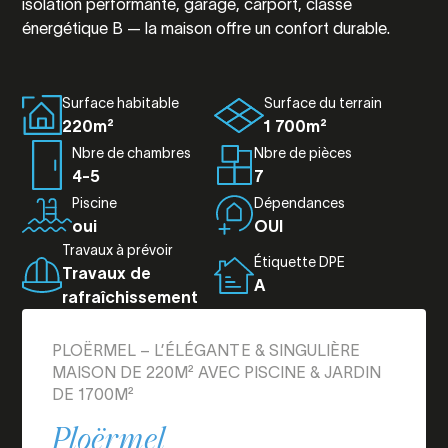
isolation performante, garage, carport, classe
énergétique B — la maison offre un confort durable.
Surface habitable
Surface du terrain
220m²
1 700m²
Nbre de chambres
Nbre de pièces
4-5
7
Piscine
Dépendances
oui
OUI
Travaux à prévoir
Étiquette DPE
Travaux de
A
rafraîchissement
PLOËRMEL – L’ÉLÉGANTE & SINGULIÈRE
MAISON DE 220M² AVEC PISCINE & JARDIN
DE 1700M²
Ploërmel