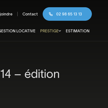
joindre
Contact
02 98 65 13 13
GESTION LOCATIVE
PRESTIGE
ESTIMATION
 & agglomération
°14 – édition