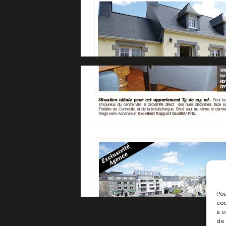
Pou
coo
à c
de 