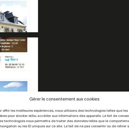
Gérer le consentement aux cookies
r offrir les meilleures expériences, nous utilisons des technologies telles que les
kies pour stocker et/ou accéder aux informations des appareils. Le fait de consen
es technologies nous permettra de traiter des données telles que le comportem
navigation ou les ID uniques sur ce site. Le fait de ne pas consentir ou de retirer 