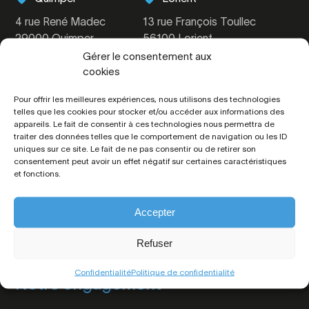
4 rue René Madec
13 rue François Toullec
29000 Quimper
56100 Lorient
Gérer le consentement aux
cookies
Pour offrir les meilleures expériences, nous utilisons des technologies
Notre offre
L'agence
telles que les cookies pour stocker et/ou accéder aux informations des
appareils. Le fait de consentir à ces technologies nous permettra de
traiter des données telles que le comportement de navigation ou les ID
Transactions
L’équipe
uniques sur ce site. Le fait de ne pas consentir ou de retirer son
consentement peut avoir un effet négatif sur certaines caractéristiques
Viager
Nous rejoindre
et fonctions.
Locations
Contact
Accepter
Gestion locative
Prestige
Refuser
Estimation
Confidentialité
Politique de confidentialité
Notre engagement